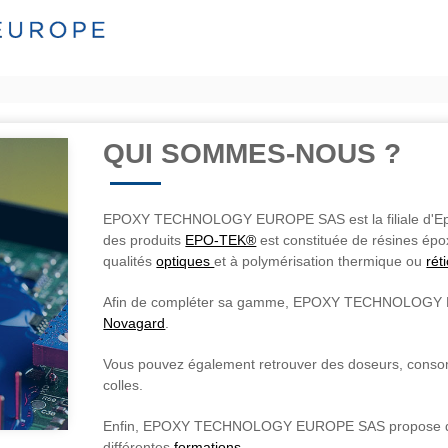
QUI SOMMES-NOUS ?
EPOXY TECHNOLOGY EUROPE SAS est la filiale d'Epo
des produits
EPO-TEK®
est constituée de résines ép
qualités
optiques
et à polymérisation thermique ou
rét
Afin de compléter sa gamme, EPOXY TECHNOLOGY EUR
Novagard
.
Vous pouvez également retrouver des doseurs, conso
colles.
Enfin, EPOXY TECHNOLOGY EUROPE SAS propose de par
différentes
formations
.